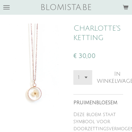
blomista.be
Ga
direct
naar
Charlotte's
de
hoofdinhoud
ketting
€ 30,00
In
winkelwag
PRUIMENBLOESEM
Deze bloem staat
symbool voor
doorzettingsvermoge