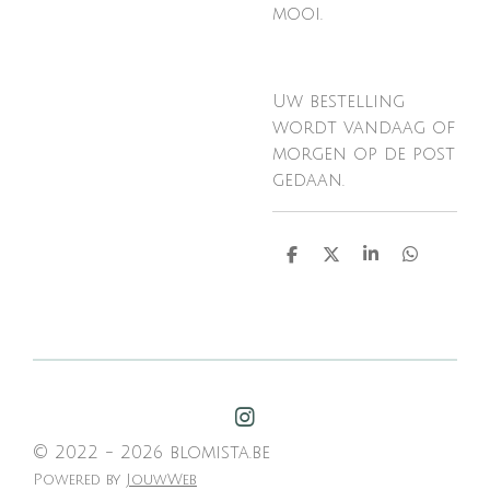
mooi.
Uw bestelling
wordt vandaag of
morgen op de post
gedaan.
D
D
S
D
e
e
h
e
l
e
a
l
e
l
r
e
n
e
n
I
n
© 2022 - 2026 blomista.be
s
Powered by
JouwWeb
t