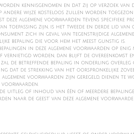
worden kennisgenomen en dat zij op verzoek van
p andere wijze kosteloos zullen worden toegezon
st deze algemene voorwaarden tevens specifieke p
 toepassing zijn, is het tweede en derde lid van
onsument zich in geval van tegenstrijdige algeme
ijke bepaling die voor hem het meest gunstig is.
 bepalingen in deze algemene voorwaarden op enig
n of vernietigd worden, dan blijft de overeenkoms
 zal de betreffende bepaling in onderling overleg
g dat de strekking van het oorspronkelijke zovee
eze algemene voorwaarden zijn geregeld, dienen te 
e voorwaarden.
de uitleg of inhoud van één of meerdere bepalin
rden ‘naar de geest’ van deze algemene voorwaarde