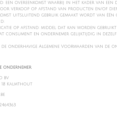
d: een overeenkomst waarbij in het kader van ee
voor verkoop op afstand van producten en/of dien
komst uitsluitend gebruik gemaakt wordt van één 
d;
atie op afstand: middel dat kan worden gebruikt
t consument en ondernemer gelijktijdig in dezelf
 de onderhavige Algemene Voorwaarden van de o
 de ondernemer
o bv
n 18 Kalmthout
.be
2464363