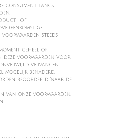
 de consument langs
den.
roduct- of
 overeenkomstige
ne voorwaarden steeds
 moment geheel of
t en deze voorwaarden voor
 onverwijld vervangen
l mogelijk benaderd.
worden beoordeeld ‘naar de
gen van onze voorwaarden,
n.