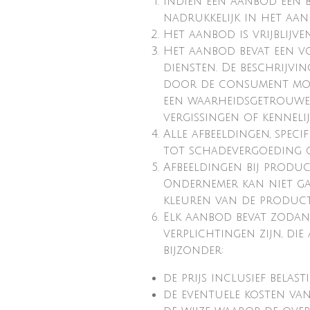
Indien een aanbod een 
nadrukkelijk in het aan
Het aanbod is vrijblijv
Het aanbod bevat een v
diensten. De beschrijv
door de consument moge
een waarheidsgetrouwe 
vergissingen of kenneli
Alle afbeeldingen, speci
tot schadevergoeding o
Afbeeldingen bij produ
Ondernemer kan niet ga
kleuren van de product
Elk aanbod bevat zodani
verplichtingen zijn, di
bijzonder:
de prijs inclusief belast
de eventuele kosten van