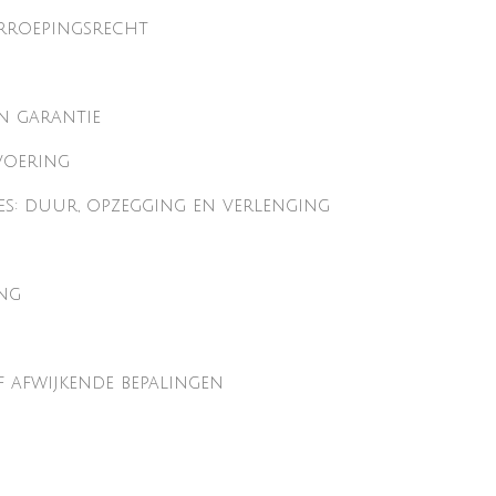
erroepingsrecht
en garantie
tvoering
es: duur, opzegging en verlenging
ing
f afwijkende bepalingen