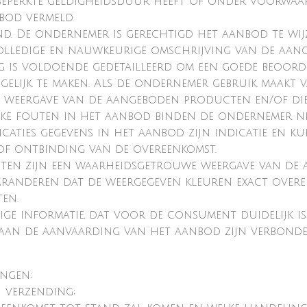
beperkte geldigheidsduur heeft of onder voorwaa
bod vermeld.
end. De ondernemer is gerechtigd het aanbod te wijz
olledige en nauwkeurige omschrijving van de aa
ing is voldoende gedetailleerd om een goede beoor
lijk te maken. Als de ondernemer gebruik maakt va
weergave van de aangeboden producten en/of dien
jke fouten in het aanbod binden de ondernemer ni
ficaties gegevens in het aanbod zijn indicatie en 
f ontbinding van de overeenkomst.
cten zijn een waarheidsgetrouwe weergave van de
randeren dat de weergegeven kleuren exact overe
en.
ge informatie, dat voor de consument duidelijk i
e aan de aanvaarding van het aanbod zijn verbonden
ingen;
 verzending;