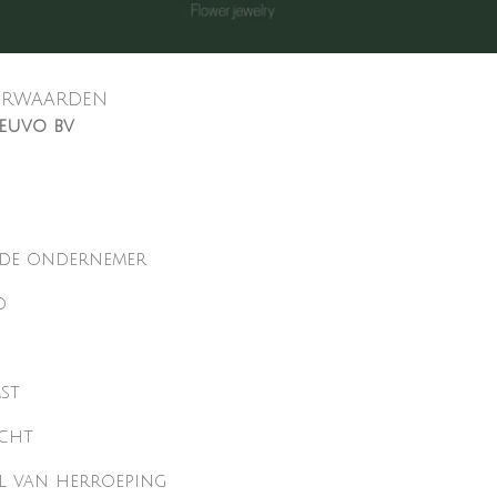
ORWAARDEN
euvo bv
n de ondernemer
d
st
echt
al van herroeping