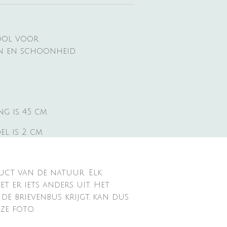
bool voor
n en schoonheid.
g is 45 cm.
l is 2 cm.
uct van de natuur. Elk
iet er iets anders uit. Het
 de brievenbus krijgt, kan dus
ze foto.