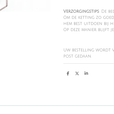
Verzorgingstips
: De b
Om de ketting zo goed
hem best uitdoen bij 
Op deze manier blijft j
Uw bestelling wordt 
post gedaan.
D
D
S
e
e
h
l
e
a
e
l
r
n
e